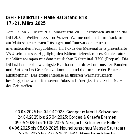
ISH - Frankfurt - Halle 9.0 Stand B18
17.-21. März 2025
Vom 17. bis 21. März 2025 präsentierte VAU Thermotech anläßlich der
ISH 2025 - Weltleitmesse für Wasser, Wärme und Luft - in Frankfurt
am Main seine neuesten Lösungen und Innovationen einem
internationalen Fachpublikum. Im Fokus des Messeauftritts präsentierte
VAU sein neuestes Highlight, den Kältemittelverdampfer/Kondensator
für Wärmepumpen mit dem natürlichen Kältemittel R290 (Propan). Die
ISH ist für uns die wichtigste Plattform, um direkt mit unseren Kunden
und Partnern ins Gespräch zu kommen und die Impulse der Branche
aufzunehmen. Das große Interesse an unseren Wärmetauschern
bestätigt, dass wir mit unserem Fokus auf Energieeffizienz den Nerv
der Zeit treffen.
03.04.2025 bis 04.04.2025: Gienger in Markt Schwaben
24.04.2025 bis 25.04.2025: Cordes & Graefe Bremen
09.05.2025 bis 10.05.2025: Neugart - Kölnmesse Halle 2
04.06.2025 bis 05.06.2025: Neuheitenschau Messe Stuttgart
26.06.2025 bis 27.06.2025: B&O, Gleisdreieck Berlin