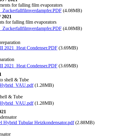
ents for falling film evaporators
1_Zuckerfallfilmverdampfer.PDF
(4.08MB)
/ 2021
s for falling film evaporators
1_Zuckerfallfilmverdampfer.PDF
(4.08MB)
preparation
III 2021_Heat Condenser.PDF
(3.69MB)
paration
III 2021_Heat Condenser.PDF
(3.69MB)
1
 to shell & Tube
_Hybrid_VAU.pdf
(1.28MB)
 shell & Tube
_Hybrid_VAU.pdf
(1.28MB)
021
ndensator
l Hybrid Tubular Heizkondensator.pdf
(2.88MB)
nsator