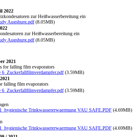
il 2022
izkondesatoren zur Heißwasserbereitung ein
udy Augsburg.pdf
(8.05MB)
2022
ondesatoren zur Heißwasserbereitung ein
udy Augsburg.pdf
(8.05MB)
er 2021
for falling film evaporators
6_Zuckerfallfilmverdampfer.pdf
(3.59MB)
 2021
 falling film evaporators
6_Zuckerfallfilmverdampfer.pdf
(3.59MB)
agen
2021_hygienische Trinkwassererwaermung VAU SAFE.PDF
(4.69MB)
en
2021_hygienische Trinkwassererwaermung VAU SAFE.PDF
(4.69MB)
09 / 2021