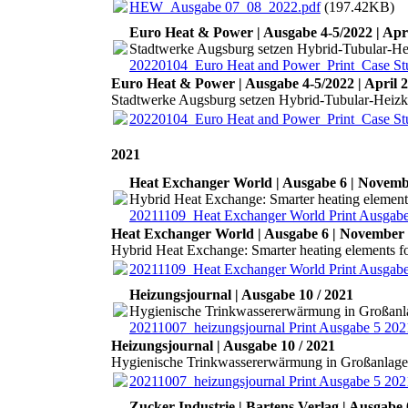
HEW_Ausgabe 07_08_2022.pdf
(197.42KB)
Euro Heat & Power | Ausgabe 4-5/2022 | Apr
Stadtwerke Augsburg setzen Hybrid-Tubular-He
20220104_Euro Heat and Power_Print_Case St
Euro Heat & Power | Ausgabe 4-5/2022 | April 
Stadtwerke Augsburg setzen Hybrid-Tubular-Heizk
20220104_Euro Heat and Power_Print_Case St
2021
Heat Exchanger World | Ausgabe 6 | Novemb
Hybrid Heat Exchange: Smarter heating elements 
20211109_Heat Exchanger World Print Ausgabe 
Heat Exchanger World | Ausgabe 6 | November
Hybrid Heat Exchange: Smarter heating elements for
20211109_Heat Exchanger World Print Ausgabe 
Heizungsjournal | Ausgabe 10 / 2021
Hygienische Trinkwassererwärmung in Großanl
20211007_heizungsjournal Print Ausgabe 5 
Heizungsjournal | Ausgabe 10 / 2021
Hygienische Trinkwassererwärmung in Großanlag
20211007_heizungsjournal Print Ausgabe 5 
Zucker Industrie | Bartens Verlag | Ausgabe 