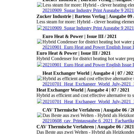
Less steam for more: Hybrid - clever heating elem
20210909_Sugar Industry Print Ausgabe 9 202
Zucker Industrie | Bartens Verlag | Ausgabe 09 
Less steam for more: Hybrid - clever heating element
20210909_Sugar Industry Print Ausgabe 9 202
Euro Heat & Power | Issue III / 2021
Hybrid Condenser for district heating hot water 
20210901_Euro Heat and Power English Issue 
Euro Heat & Power | Issue III / 2021
Hybrid Condenser for district heating hot water pre
20210901_Euro Heat and Power English Issue 
Heat Exchanger World | Ausgabe 4 | 07 / 202
Hybrid as efficient and cost effective alternative
20210701_Heat_Exchanger_World_July-2021
Heat Exchanger World | Ausgabe 4 | 07 / 2021
Hybrid as efficient and cost effective alternative to
20210701_Heat_Exchanger_World_July-2021
CAV Thermische Verfahren | Ausgabe 06 / 2
Das Beste aus zwei Welten - Hybrid als Heizko
20210608_cav_Printausgabe 6_2021_Fachartike
CAV Thermische Verfahren | Ausgabe 06 / 2021
Das Beste aus zwei Welten - Hybrid als Heizkonde