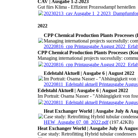
CAV | Ausgabe 1-2-2023
Gut fürs Klima - Effizient Prozessdampf herstellen
20230213_cav Ausgabe 1_2 2023_Dampfumfo
2022
CPP Chemical Production Plants Processes (
Managing international projects sucessfully: com
20220816_cpp Printausgabe August 2022_Erfahr
CPP Chemical Production Plants Processes (Kon
Managing international projects sucessfully: commun
20220816_cpp Printausgabe August 2022_Erfahr
Edelstahl Aktuell | Ausgabe 6 | August 2022
Im Portrait: Osama Nasser - "Abhängigkeit von 
20220811_Edelstahl aktuell Printausgabe Augus
Edelstahl Aktuell | Ausgabe 6 | August 2022
Im Portrait: Osama Nasser - "Abhängigkeit von fos
20220811_Edelstahl aktuell Printausgabe Augus
Heat Exchanger World | Ausgabe July & Aug
Case study: Retrofitting Hybrid tubular condens
HEW_Ausgabe 07_08_2022.pdf
(197.42KB)
Heat Exchanger World | Ausgabe July & Augus
Case study: Retrofitting Hybrid tubular condensers